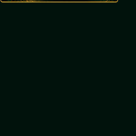
护。这种技术能有效防止数据在传输过
程中被第三方窃取，确保用户的信息始
终处于安全状态。无论是在注册过程中
还是在后续的交易中，用户的隐私都能
得到充分保障。
身份验证机制
为了进一步增强安全性，必赢注册实施
了严格的身份验证机制。这一机制要求
用户在注册时进行多重验证，包括手机
短信验证码、电子邮件确认等。这不仅
有效防止了恶意注册行为，同时也确保
每位用户的合法身份，从而提升整个平
台注册用户的安全性。