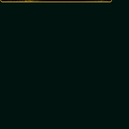
必赢官网活动参与赢取丰厚奖励方
案
在当今竞争激烈的市场环境中，参与活动赢
取奖励已成为一种吸引用户的有�...
Admin
2026-08-09 07:29:55
blog