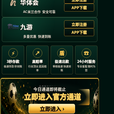
探索深度体育内容
在
必赢app下载
，您可阅读到专业的体育分析、赛
事评论和球员专访，深入了解体育世界的精彩故
事。
所有文章
blog