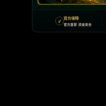
连接社区与资源
必赢网站不仅是
上的论坛、讨论
掘自己的潜能。
了宝贵的建议，
体验与应用的结
必赢网站的另一
识，还有实用的
用，这不仅提升