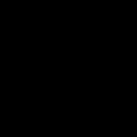
上不断学习和进步，获得成就感是推动他们持续保持动力的重要
表
精选推荐