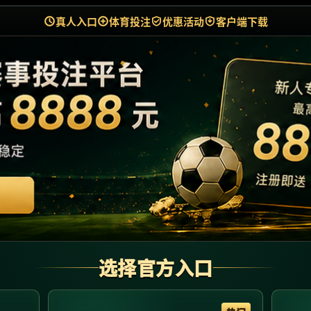
必赢app下载安卓版
必赢app下载苹果版
App下载
联系方
站激发你的无限潜能
4 07:30:12
许多人都在不停追求自我提升与职业发展的机会。在这个过程中
台，成为了许多人的首选。它不仅仅是一个工具，更是一个激励
。