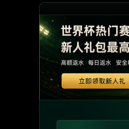
news
首页
必赢网
Admin
2026-06-0
在现代社会中，
个资源丰富的平
限潜能的引导者