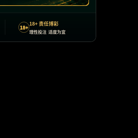
策略是每个玩家都
而在
麻将
中，合理
许多资深玩家愿意
练习与反思，玩家
流畅的操作