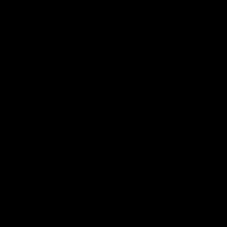
表
精选推荐
体验到独特而刺激的活动。现代社会的快节奏让人们愈发渴望高质量的娱