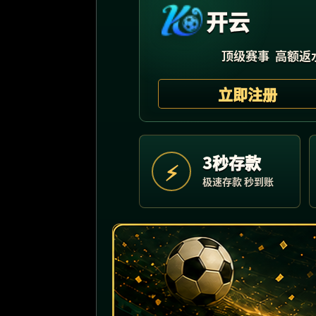
必赢棋牌的独特
必赢棋牌不仅仅
先，
多样化的玩
也可以尝试各种
其次，必赢棋牌
时对战，棋牌游
享快乐与欢笑。
提升游戏技巧的