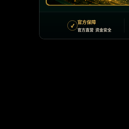
为了在必赢棋牌
应追求的目标。
的听牌策略和灵
玩家可以通过参
分享他们的经验
不仅能够提高自
用户体验至上的
必赢棋牌的成功