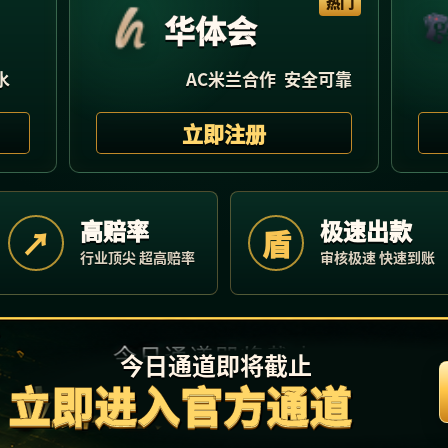
魅力
是一款普通的游戏，它融合了策略、技巧和运气，给玩家带来了
法
使得每一场游戏都充满新鲜感。玩家可以选择经典的斗地主、
新颖的棋牌变种。这种灵活性，使得每位玩家都能找到最适合自
的社交属性增强了游戏的乐趣。无论是家人朋友之间的聚会，还
戏总能拉近人与人之间的距离。在这里，玩家不仅可以切磋技艺
而在社交平台的互动中，玩家更是能结识到志同道合的新朋友。
策略