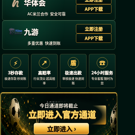
技巧，帮助玩家全面提升自己的下注能力。
走势图的基本概念
走势图是记录某一时间段内游戏结果的图形
表现，通常以线形或柱状图的形式展现。在
博彩中，玩家通过这些走势图可以清晰地看
到历史数据，并从中找出潜在的规律或趋
势。例如，很多博彩公司会提供过去一段时
间内游戏的胜负结果、赔率变化等数据，可
以为玩家的决策提供重要依据。在分析这些
走势图时，玩家常常需要关注几个关键因
素。